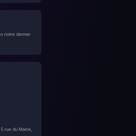
s notre dernier
 5 rue du Maine,