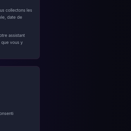
us collectons les
ble, date de
tre assistant
l que vous y
onsenti