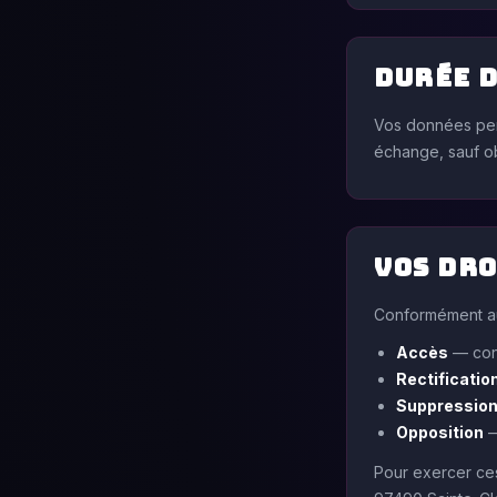
Durée 
Vos données per
échange, sauf ob
Vos dro
Conformément au
Accès
— cons
Rectificatio
Suppressio
Opposition
—
Pour exercer ces