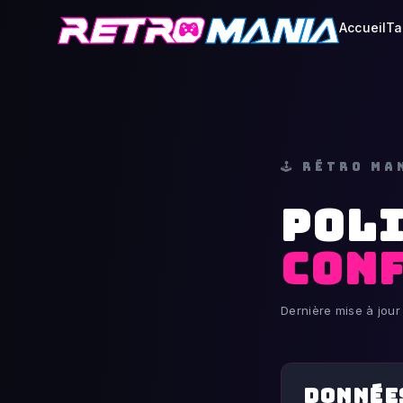
Accueil
Ta
🕹️ RÉTRO M
POLI
CON
Dernière mise à jour
Donnée